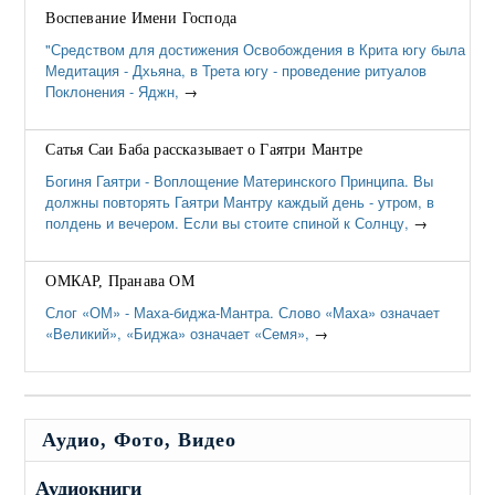
Воспевание Имени Господа
"Средством для достижения Освобождения в Крита югу была
Медитация - Дхьяна, в Трета югу - проведение ритуалов
Поклонения - Яджн,
→
Сатья Саи Баба рассказывает о Гаятри Мантре
Богиня Гаятри - Воплощение Материнского Принципа. Вы
должны повторять Гаятри Мантру каждый день - утром, в
полдень и вечером. Если вы стоите спиной к Солнцу,
→
ОМКАР, Пранава ОМ
Слог «ОМ» - Маха-биджа-Мантра. Слово «Маха» означает
«Великий», «Биджа» означает «Семя»,
→
Аудио, Фото, Видео
Аудиокниги