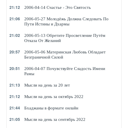
21:12
2006-04-14 Счастье - Это Святость
21:06
2006-05-27 Молодёжь Должна Следовать По
Институт Высших медицинских наук Шри
Пути Истины и Дхармы
Сатья Саи в Прашанти
21:02
2006-05-13 Обретите Просветление Путём
Отказа От Желаний
20:57
2006-05-06 Материнская Любовь Обладает
Безграничной Силой
20:51
2006-04-07 Почувствуйте Сладость Имени
Рамы
21:13
Институт Высших медицинских наук Шри
Мысли на день за 20 лет
Сатья Саи в Вайтфилде
21:12
Мысли на день за октябрь 2022
21:44
Бхаджаны в формате онлайн
21:05
Мысли на день за сентябрь 2022