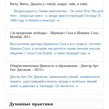
Инта, Вента, Джанта (с тобой, вокруг тебя, в тебе)
Вездесущность Свами ошеломляет - Он знает Всё. Мы для
Него - открытые книги - о, везде присутствующий Господь! В
1995 году я попала в ужасную
→
«За пределами свободы» - Шрикант Сола и Шивани Сола -
Мумбай 2013
Выступление доктора Шриканта Сола и его супруги, госпожи
Шивани Сола, в котором они делятся своим личным опытом
общения с Сатья Саи Бабой, а также проводят ряд
→
Общечеловеческие Ценности в образовании - Доктор Арт
Онг Джумсаи - 2013 г.
Доктор Арт Онг Джумсаи, признанный учёный, изобретатель,
педагог, удостоившийся многих наград и почётных званий,
живёт и работает в Таиланде. Он является
→
Духовные практики