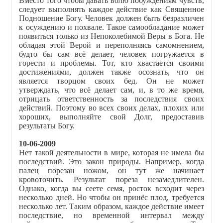
Вместо того чтобы давать волю побуждениям чувств,
следует выполнять каждое действие как Священное
Подношение Богу. Человек должен быть безразличен
к осуждению и похвале. Такое самообладание может
появиться только из Непоколебимой Веры в Бога. Не
обладая этой Верой и переполняясь самомнением,
будто бы сам всё делает, человек погружается в
горести и проблемы. Тот, кто хвастается своими
достижениями, должен также осознать, что он
является творцом своих бед. Он не может
утверждать, что всё делает сам, и, в то же время,
отрицать ответственность за последствия своих
действий. Поэтому во всех своих делах, плохих или
хороших, выполняйте свой Долг, предоставив
результаты Богу.
10-06-2009
Нет такой деятельности в мире, которая не имела бы
последствий. Это закон природы. Например, когда
палец порезан ножом, он тут же начинает
кровоточить. Результат пореза незамедлителен.
Однако, когда вы сеете семя, росток всходит через
несколько дней. Но чтобы он принёс плод, требуется
несколько лет. Таким образом, каждое действие имеет
последствие, но временной интервал между