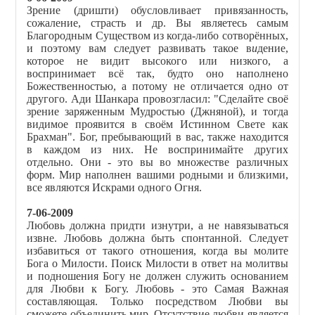
Зрение (дришти) обусловливает привязанность,
сожаление, страсть и др. Вы являетесь самым
Благородным Существом из когда-либо сотворённых,
и поэтому вам следует развивать такое в
и
дение,
которое не видит высокого или низкого, а
воспринимает всё так, будто оно наполнено
Божественностью, а потому не отличается одно от
другого. Ади Шанкара провозгласил: "Сделайте своё
зрение заряженным Мудростью (Джняной), и тогда
видимое проявится в своём Истинном Свете как
Брахман". Бог, пребывающий в вас, также находится
в каждом из них. Не воспринимайте других
отдельно. Они - это вы во множестве различных
форм. Мир наполнен вашими родными и близкими,
все являются Искрами одного Огня.
7-06-2009
Любовь должна придти изнутри, а не навязываться
извне. Любовь должна быть спонтанной. Следует
избавиться от такого отношения, когда вы молите
Бога о Милости. Поиск Милости в ответ на молитвы
и подношения Богу не должен служить основанием
для Любви к Богу. Любовь - это Самая Важная
составляющая. Только посредством Любви вы
сможете объединить мир. Отсутствие любви является