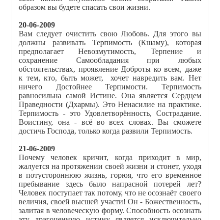
образом вы будете спасать свои жизни.
20-06-2009
Вам следует очистить свою Любовь. Для этого вы
должны развивать Терпимость (Кшаму), которая
предполагает Невозмутимость, Терпение и
сохранение Самообладания при любых
обстоятельствах, проявление Доброты ко всем, даже
к тем, кто, быть может, хочет навредить вам. Нет
ничего Достойнее Терпимости. Терпимость
равносильна самой Истине. Она является Сердцем
Праведности (Дхармы). Это Ненасилие на практике.
Терпимость - это Удовлетворённость, Сострадание.
Воистину, она - всё во всех словах. Вы сможете
достичь Господа, только когда развили Терпимость.
21-06-2009
Почему человек кричит, когда приходит в мир,
жалуется на протяжении своей жизни и стонет, уходя
в потустороннюю жизнь, горюя, что его временное
пребывание здесь было напрасной потерей лет?
Человек поступает так потому, что не осознаёт своего
величия, своей высшей участи! Он - Божественность,
залитая в человеческую форму. Способность осознать
эту драгоценную истину является исключительно