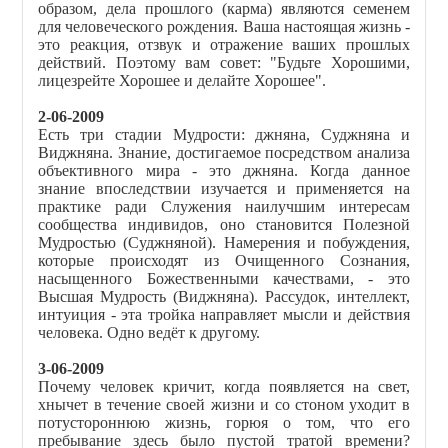
образом, дела прошлого (карма) являются семенем
для человеческого рождения. Ваша настоящая жизнь -
это реакция, отзвук и отражение ваших прошлых
действий. Поэтому вам совет: "Будьте Хорошими,
лицезрейте Хорошее и делайте Хорошее".
2-06-2009
Есть три стадии Мудрости: джняна, Суджняна и
Виджняна. Знание, достигаемое посредством анализа
объективного мира - это джняна. Когда данное
знание впоследствии изучается и применяется на
практике ради Служения наилучшим интересам
сообщества индивидов, оно становится Полезной
Мудростью (Cуджняной). Намерения и побуждения,
которые происходят из Очищенного Сознания,
насыщенного Божественными качествами, - это
Высшая Мудрость (Виджняна). Рассудок, интеллект,
интуиция - эта тройка направляет мысли и действия
человека. Одно ведёт к другому.
3-06-2009
Почему человек кричит, когда появляется на свет,
хнычет в течение своей жизни и со стоном уходит в
потустороннюю жизнь, горюя о том, что его
пребывание здесь было пустой тратой времени?