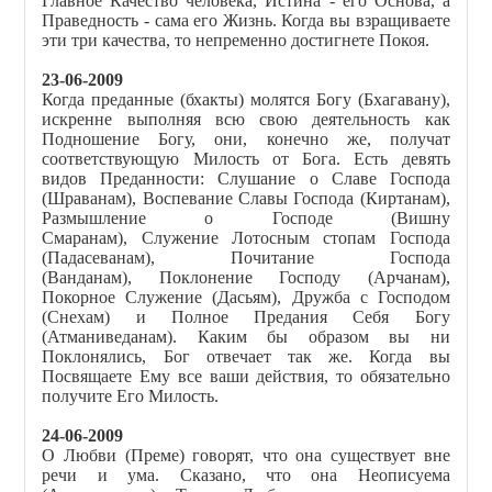
Главное Качество человека, Истина - его Основа, а
Праведность - сама его Жизнь. Когда вы взращиваете
эти три качества, то непременно достигнете Покоя.
23-06-2009
Когда преданные (бхакты) молятся Богу (Бхагавану),
искренне выполняя всю свою деятельность как
Подношение Богу, они, конечно же, получат
соответствующую Милость от Бога. Есть девять
видов Преданности: Слушание о Славе Господа
(Шраванам), Воспевание Славы Господа (Киртанам),
Размышление о Господе (Вишну
Смаранам), Служение Лотосным стопам Господа
(Падасеванам), Почитание Господа
(Ванданам), Поклонение Господу (Арчанам),
Покорное Служение (Дасьям), Дружба с Господом
(Снехам) и Полное Предания Себя Богу
(Атманиведанам). Каким бы образом вы ни
Поклонялись, Бог отвечает так же. Когда вы
Посвящаете Ему все ваши действия, то обязательно
получите Его Милость.
24-06-2009
О Любви (Преме) говорят, что она существует вне
речи и ума. Сказано, что она Неописуема