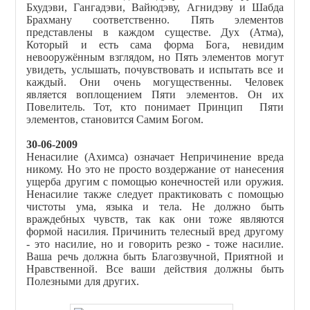
Бхудэви, Гангадэви, Вайюдэву, Агнидэву и Шабда
Брахману соответственно. Пять элементов
представлены в каждом существе. Дух (Атма),
Который и есть сама форма Бога, невидим
невооружённым взглядом, но Пять элементов могут
увидеть, услышать, почувствовать и испытать все и
каждый. Они очень могущественны. Человек
является воплощением Пяти элементов. Он их
Повелитель. Тот, кто понимает Принцип Пяти
элементов, становится Самим Богом.
30-06-2009
Ненасилие (Ахимса) означает Непричинение вреда
никому. Но это не просто воздержание от нанесения
ущерба другим с помощью конечностей или оружия.
Ненасилие также следует практиковать с помощью
чистоты ума, языка и тела. Не должно быть
враждебных чувств, так как они тоже являются
формой насилия. Причинить телесный вред другому
- это насилие, но и говорить резко - тоже насилие.
Ваша речь должна быть Благозвучной, Приятной и
Нравственной. Все ваши действия должны быть
Полезными для других.