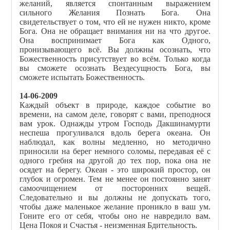
желаний, является спонтанным выражением
сильного Желания Познать Бога. Она
свидетельствует о том, что ей не нужен никто, кроме
Бога. Она не обращает внимания ни на что другое.
Она воспринимает Бога как Одного,
пронизывающего всё. Вы должны осознать, что
Божественность присутствует во всём. Только когда
вы сможете осознать Вездесущность Бога, вы
сможете испытать Божественность.
14-06-2009
Каждый объект в природе, каждое событие во
времени, на самом деле, говорят с вами, преподнося
вам урок. Однажды утром Господь Дакшинамурти
неспеша прогуливался вдоль берега океана. Он
наблюдал, как волны медленно, но методично
приносили на берег немного соломы, передавая её с
одного гребня на другой до тех пор, пока она не
осядет на берегу. Океан - это широкий простор, он
глубок и огромен. Тем не менее он постоянно занят
самоочищением от посторонних вещей.
Следовательно и вы должны не допускать того,
чтобы даже маленькое желание проникло в ваш ум.
Гоните его от себя, чтобы оно не навредило вам.
Цена Покоя и Счастья - неизменная Бдительность.