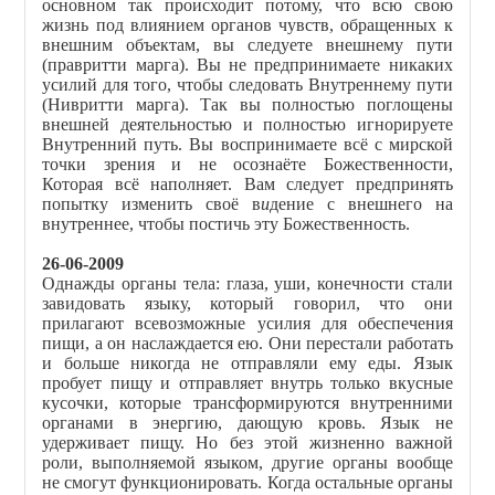
основном так происходит потому, что всю свою
жизнь под влиянием органов чувств, обращенных к
внешним объектам, вы следуете внешнему пути
(правритти марга). Вы не предпринимаете никаких
усилий для того, чтобы следовать Внутреннему пути
(Нивритти марга). Так вы полностью поглощены
внешней деятельностью и полностью игнорируете
Внутренний путь. Вы воспринимаете всё с мирской
точки зрения и не осознаёте Божественности,
Которая всё наполняет. Вам следует предпринять
попытку изменить своё в
и
дение с внешнего на
внутреннее, чтобы постичь эту Божественность.
26-06-2009
Однажды органы тела: глаза, уши, конечности стали
завидовать языку, который говорил, что они
прилагают всевозможные усилия для обеспечения
пищи, а он наслаждается ею. Они перестали работать
и больше никогда не отправляли ему еды. Язык
пробует пищу и отправляет внутрь только вкусные
кусочки, которые трансформируются внутренними
органами в энергию, дающую кровь. Язык не
удерживает пищу. Но без этой жизненно важной
роли, выполняемой языком, другие органы вообще
не смогут функционировать. Когда остальные органы