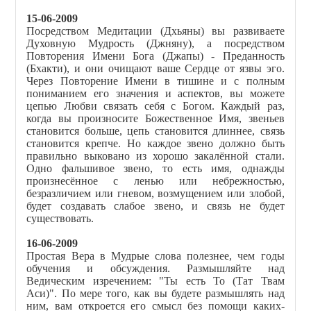
15-06-2009
Посредством Медитации (Дхьяны) вы развиваете
Духовную Мудрость (Джняну), а посредством
Повторения Имени Бога (Джапы) - Преданность
(Бхакти), и они очищают ваше Сердце от язвы эго.
Через Повторение Имени в тишине и с полным
пониманием его значения и аспектов, вы можете
цепью Любви связать себя с Богом. Каждый раз,
когда вы произносите Божественное Имя, звеньев
становится больше, цепь становится длиннее, связь
становится крепче. Но каждое звено должно быть
правильно выковано из хорошо закалённой стали.
Одно фальшивое звено, то есть имя, однажды
произнесённое с ленью или небрежностью,
безразличием или гневом, возмущением или злобой,
будет создавать слабое звено, и связь не будет
существовать.
16-06-2009
Простая Вера в Мудрые слова полезнее, чем годы
обучения и обсуждения. Размышляйте над
Ведическим изречением: "Ты есть То (Тат Твам
Аси)". По мере того, как вы будете размышлять над
ним, вам откроется его смысл без помощи каких-