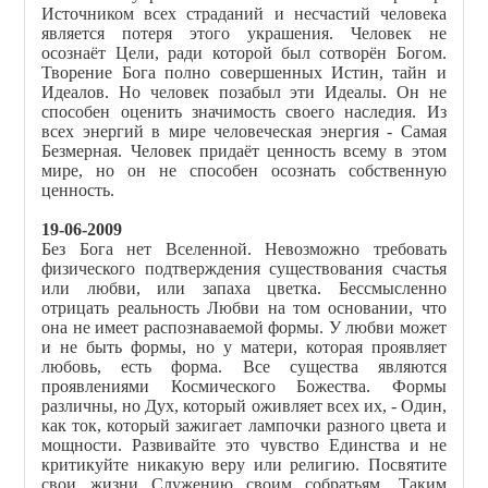
Источником всех страданий и несчастий человека
является потеря этого украшения. Человек не
осознаёт Цели, ради которой был сотворён Богом.
Творение Бога полно совершенных Истин, тайн и
Идеалов. Но человек позабыл эти Идеалы. Он не
способен оценить значимость своего наследия. Из
всех энергий в мире человеческая энергия - Самая
Безмерная. Человек придаёт ценность всему в этом
мире, но он не способен осознать собственную
ценность.
19-06-2009
Без Бога нет Вселенной. Невозможно требовать
физического подтверждения существования счастья
или любви, или запаха цветка. Бессмысленно
отрицать реальность Любви на том основании, что
она не имеет распознаваемой формы. У любви может
и не быть формы, но у матери, которая проявляет
любовь, есть форма. Все существа являются
проявлениями Космического Божества. Формы
различны, но Дух, который оживляет всех их, - Один,
как ток, который зажигает лампочки разного цвета и
мощности. Развивайте это чувство Единства и не
критикуйте никакую веру или религию. Посвятите
свои жизни Служению своим собратьям. Таким