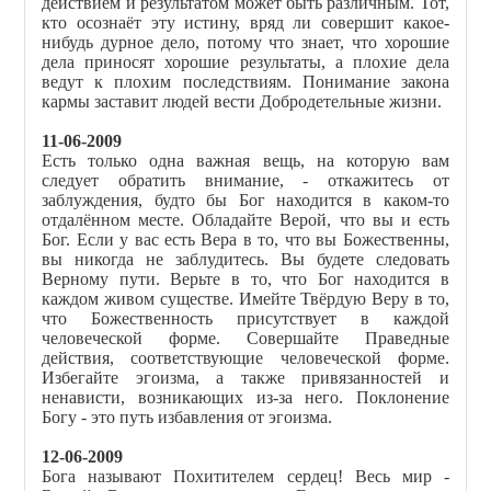
действием и результатом может быть различным. Тот,
кто осознаёт эту истину, вряд ли совершит какое-
нибудь дурное дело, потому что знает, что хорошие
дела приносят хорошие результаты, а плохие дела
ведут к плохим последствиям. Понимание закона
кармы заставит людей вести Добродетельные жизни.
11-06-2009
Есть только одна важная вещь, на которую вам
следует обратить внимание, - откажитесь от
заблуждения, будто бы Бог находится в каком-то
отдалённом месте. Обладайте Верой, что вы и есть
Бог. Если у вас есть Вера в то, что вы Божественны,
вы никогда не заблудитесь. Вы будете следовать
Верному пути. Верьте в то, что Бог находится в
каждом живом существе. Имейте Твёрдую Веру в то,
что Божественность присутствует в каждой
человеческой форме. Совершайте Праведные
действия, соответствующие человеческой форме.
Избегайте эгоизма, а также привязанностей и
ненависти, возникающих из-за него. Поклонение
Богу - это путь избавления от эгоизма.
12-06-2009
Бога называют Похитителем сердец! Весь мир -