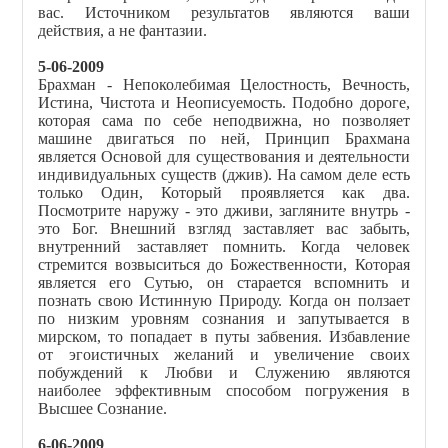
вас. Источником результатов являются ваши
действия, а не фантазии.
5-06-2009
Брахман - Непоколебимая Целостность, Вечность,
Истина, Чистота и Неописуемость. Подобно дороге,
которая сама по себе неподвижна, но позволяет
машине двигаться по ней, Принцип Брахмана
является Основой для существования и деятельности
индивидуальных существ (джив). На самом деле есть
только Один, Который проявляется как два.
Посмотрите наружу - это дживи, загляните внутрь -
это Бог. Внешний взгляд заставляет вас забыть,
внутренний заставляет помнить. Когда человек
стремится возвыситься до Божественности, Которая
является его Сутью, он старается вспомнить и
познать свою Истинную Природу. Когда он ползает
по низким уровням сознания и запутывается в
мирском, то попадает в путы забвения. Избавление
от эгоистичных желаний и увеличение своих
побуждений к Любви и Служению являются
наиболее эффективным способом погружения в
Высшее Сознание.
6-06-2009