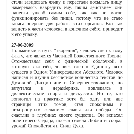
стали завидовать языку и перестали посылать пищу,
намереваясь навредить ему, таким действием они
нанесли ущерб самим себе, так как не могли
функционировать без пищи, потому что не стало
запаса энергии для работы этих органов. Вот так
зависть к части человека, в конечном счёте, приводит
к его упадку.
27-06-2009
Пойманный в путы "творения", человек слеп к тому
факту, что является Частицей Божественного Творца.
Отождествляя себя с физической оболочкой, в
которую заключён, человек слеп к Единству всех
существ в Одном Универсальном Абсолюте. Человек
написал и изучил бессчётное количество текстов по
Духовной Дисциплине и Совершенствованию, но
запутался в неразберихе, вовлекаясь в
диалектические споры и дискуссии. Но те, кто
воплотил на практике хотя бы одну или две
страницы этих томов, стал спокойным и
незатронутым желанием славы или победы. Он
счастлив в глубинах своего существа. Он вспахал
поле своего Сердца, посеял семена Любви и собрал
урожай Спокойствия и Силы Духа.