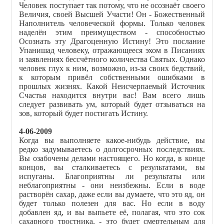
Человек поступает так потому, что не осознаёт своего
Величия, своей Высшей Участи! Он - Божественный
Наполнитель человеческой формы. Только человек
наделён этим преимуществом - способностью
Осознать эту Драгоценную Истину! Это послание
Упанишад человеку, отражающееся эхом в Писаниях
и заявлениях бессчётного количества Святых. Однако
человек глух к ним, возможно, из-за своих бедствий,
к которым привёл собственными ошибками в
прошлых жизнях. Какой Неисчерпаемый Источник
Счастья находится внутри вас! Вам всего лишь
следует развивать ум, который будет отзываться на
зов, который будет постигать Истину.
4-06-2009
Когда вы выполняете какое-нибудь действие, вы
редко задумываетесь о долгосрочных последствиях.
Вы озабочены делами настоящего. Но когда, в конце
концов, вы сталкиваетесь с результатами, вы
испуганы. Благоприятны ли результаты или
неблагоприятны - они неизбежны. Если в воде
растворён сахар, даже если вы думаете, что это яд, он
будет только полезен для вас. Но если в воду
добавлен яд, и вы выпьете её, полагая, что это сок
сахарного тростника, - это будет смертельным для