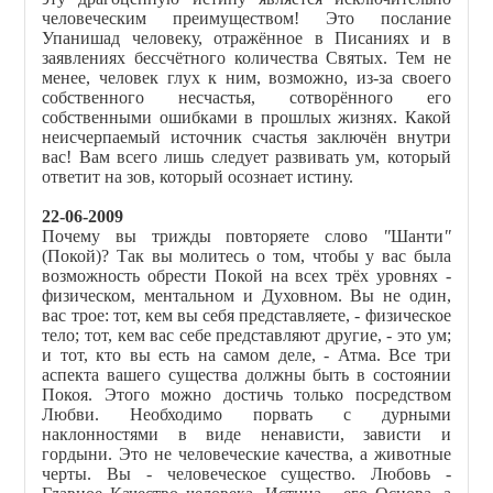
человеческим преимуществом! Это послание
Упанишад человеку, отражённое в Писаниях и в
заявлениях бессчётного количества Святых. Тем не
менее, человек глух к ним, возможно, из-за своего
собственного несчастья, сотворённого его
собственными ошибками в прошлых жизнях. Какой
неисчерпаемый источник счастья заключён внутри
вас! Вам всего лишь следует развивать ум, который
ответит на зов, который осознает истину.
22-06-2009
Почему вы трижды повторяете слово
"
Шанти
"
(Покой)? Так вы молитесь о том, чтобы у вас была
возможность обрести Покой на всех трёх уровнях -
физическом, ментальном и Духовном. Вы не один,
вас трое: тот, кем вы себя представляете, - физическое
тело; тот, кем вас себе представляют другие, - это ум;
и тот, кто вы есть на самом деле, - Атма. Все три
аспекта вашего существа должны быть в состоянии
Покоя. Этого можно достичь только посредством
Любви. Необходимо порвать с дурными
наклонностями в виде ненависти, зависти и
гордыни. Это не человеческие качества, а животные
черты. Вы - человеческое существо. Любовь -