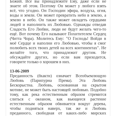
Божий. Все вы принадлежите Ему, даже если не
знаете об этом. Поэтому Он может у любого взять
всё, что угодно. Он Господин эфира, воздуха, огня,
воды и земли. Он может превратить небо в землю, а
землю в небо. Он также может овладеть сердцами
людей и наполнить их Любовью. Однажды отведав
Сладость Его Любви, люди не будут желать чего-то
ещё. Вот почему Его называют Похитителем Сердец
(Читта Чора). Молитесь Ему: "О Господь! Войди в
моё Сердце и наполни его Любовью, чтобы я смог
полюбить всех твоих детей на всех континентах". Не
желайте того, что принадлежит другим. Не
обсуждайте других, но если вам приходится,
говорите только о хорошем в них.
13-06-2009
Преданность (бхакти) означает Всеобъемлющую
Любовь (Парипурна Према). Эта Любовь
Бескорыстна. Любовь, основанная на скрытом
мотиве, не может быть настоящей любовью. Подобно
тому, как река естественным образом стремится
слиться с океаном, как вьющееся растение
естественным образом обвивается вокруг дерева,
чтобы подняться наверх, так же и Любовь
преданного, свободная от каких-либо мирских