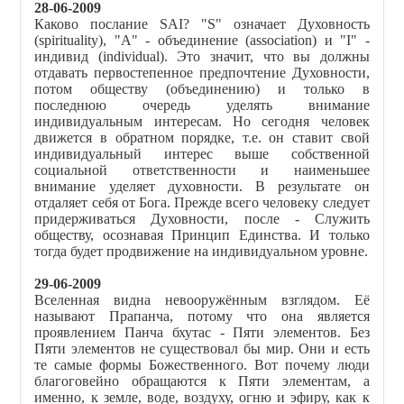
28-06-2009
Каково послание SAI? "S" означает Духовность
(spirituality), "A" - объединение (association) и "I" -
индивид (individual). Это значит, что вы должны
отдавать первостепенное предпочтение Духовности,
потом обществу (объединению) и только в
последнюю очередь уделять внимание
индивидуальным интересам. Но сегодня человек
движется в обратном порядке, т.е. он ставит свой
индивидуальный интерес выше собственной
социальной ответственности и наименьшее
внимание уделяет духовности. В результате он
отдаляет себя от Бога. Прежде всего человеку следует
придерживаться Духовности, после - Служить
обществу, осознавая Принцип Единства. И только
тогда будет продвижение на индивидуальном уровне.
29-06-2009
Вселенная видна невооружённым взглядом. Её
называют Прапанча, потому что она является
проявлением Панча бхутас - Пяти элементов. Без
Пяти элементов не существовал бы мир. Они и есть
те самые формы Божественного. Вот почему люди
благоговейно обращаются к Пяти элементам, а
именно, к земле, воде, воздуху, огню и эфиру, как к