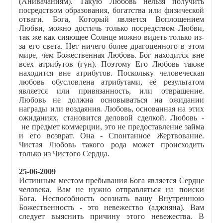
(Анивачаниям). Такую Любовь нельзя получить
посредством образования, богатства или физической
отваги. Бога, Который является Воплощением
Любви, можно достичь только посредством Любви,
так же как сияющее Солнце можно видеть только из-
за его света. Нет ничего более драгоценного в этом
мире, чем Божественная Любовь. Бог находится вне
всех атрибутов (гун). Поэтому Его Любовь также
находится вне атрибутов. Поскольку человеческая
любовь обусловлена атрибутами, её результатом
является или привязанность, или отвращение.
Любовь не должна основываться на ожидании
награды или воздаяния. Любовь, основанная на этих
ожиданиях, становится деловой сделкой. Любовь -
не предмет коммерции, это не предоставление займа
и его возврат. Она - Спонтанное Жертвование.
Чистая Любовь такого рода может происходить
только из Чистого Сердца.
25-06-2009
Истинным местом пребывания Бога является Сердце
человека. Вам не нужно отправляться на поиски
Бога. Неспособность осознать вашу Внутреннюю
Божественность - это невежество (аджняна). Вам
следует выяснить причину этого невежества. В