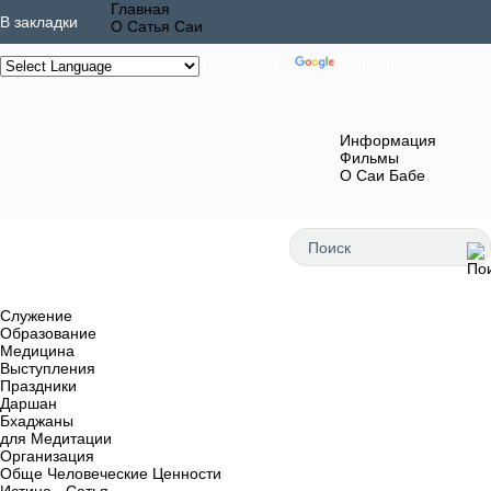
Главная
В закладки
О Сатья Саи
Powered by
Translate
Информация
Фильмы
О Саи Бабе
Служение
Образование
Медицина
Выступления
Праздники
Даршан
Бхаджаны
для Медитации
Организация
Обще Человеческие Ценности