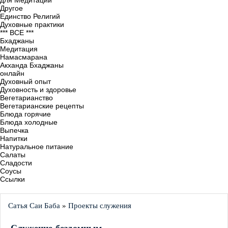
для Медитации
Другое
Единство Религий
Духовные практики
*** ВСЕ ***
Бхаджаны
Медитация
Намасмарана
Акханда Бхаджаны
онлайн
Духовный опыт
Духовность и здоровье
Вегетарианство
Вегетарианские рецепты
Блюда горячие
Блюда холодные
Выпечка
Напитки
Натуральное питание
Салаты
Сладости
Соусы
Ссылки
Сатья Саи Баба
»
Проекты служения