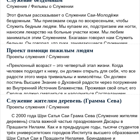
Служение бездомным
Служение
/
Фильмы о Служении
Этот фильм рассказывает о Служении Саи-Молодёжи
бездомным. "Мы приезжаем сюда по воскресеньям, чтобы
Служить бедным людям. Мы купаем их, подстригаем им ногти,
наносим лекарство на больные участки кожи. Мы любим
заниматься этим Служением. Бхагаван говорил нам Служить
бедным. Он говорил, что руки, занимающиеся Служением,
более Святы, чем губы, произносящие Молитвы. ..."
→
Проект помощи пожилым людям
Проекты служения
/
Служение
«Преклонный возраст – это четвертый этап жизни. Когда
человек подходит к нему, он должен открыть для себя, что все
радости этого мира тривиальны и мимолётны. Он должен
постичь Высшее Знание о Духовной радости через погружение
во Внутренний Источник Блаженства. Проживая свой опыт, его
Сердце должно смягчиться и наполниться Состраданием.
Человек должен сосредоточиться на том, чтобы способствовать
Служение жителям деревень (Грамма Сева)
прогрессу всех живых существ, не проводя между
→
Проекты служения
/
Служение
С 2000 года Шри Сатья Саи Грама Сева (Служение жителям
деревень) стала важной частью празднования Дасары в
Прашанти Нилаям. Как и в предыдущие годы, тысячи студентов
трёх университетских городков Института высшего образования
Шри Сатья Саи в Прашанти Нилаяме, Бриндаване и