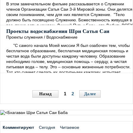
В этом замечательном фильме рассказывается о Служении
членов Организации Сатья Саи 3-й Мировой зоны. Они делятся
своим пониманием, чем для них является Служение. "Тело
должно быть посвящено Служению. Божественность живущая в
вас, также есть в каждом. Лучший Путь к Богу - это Любить ВСЕХ
и Служить ВСЕМ! Если вы по настоящему хотите
Проекты водоснабжения Шри Сатья Саи
распространять Послание Мира, тогда сначала взрастите Покой
Проекты служения
/
Водоснабжение
в себе. Откуда вы можете черпать этот Покой? Только из
→
"C самого начала Моей миссии Я был озабочен тем, чтобы
бесплатное образование, бесплатная медицинская помощь и
чистая вода были доступны каждому человеку. Образование
необходимо голове, медицинская помощь – сердцу, а чистая
питьевая вода – телу. Это – основные жизненные потребности.
Тот, кто сумеет сделать их доступными каждому, испытает
огромную радость и удовлетворение" – Бхагаван Шри Сатья
Саи.
→
1
2
Назад
Далее
Комментируют
Сегодня
Читаемое