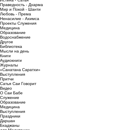
Истина - Сатья
Праведность - Дхарма
Мир и Покой - Шанти
Любовь - Према
Ненасилие - Ахимса
Проекты Служения
Медицина
Образование
Водоснабжение
Другое
Библиотека
Мысли на день
Книги
Аудиокниги
Журналы
«Санатана Саратхи»
Выступления
Притчи
Сатья Саи Говорит
Видео
О Саи Бабе
Служение
Образование
Медицина
Выступления
Праздники
Даршан
Бхаджаны