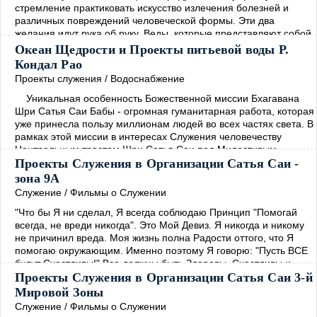
стремление практиковать искусство излечения болезней и
различных повреждений человеческой формы. Эти два
желания идут рука об руку. Веды, которые представляют собой
самый древний документ Духовности, изобилуют примерами
Океан Щедрости и Проекты питьевой воды Р.
как мыслей о Боге, так и мыслей о врачебном искусстве.
→
Кондал Рао
Проекты служения
/
Водоснабжение
Уникальная особенность Божественной миссии Бхагавана
Шри Сатья Саи Бабы - огромная гуманитарная работа, которая
уже принесла пользу миллионам людей во всех частях света. В
рамках этой миссии в интересах Служения человечеству
Центральным трастом Шри Сатья Саи под Милостивым
Руководством Бхагавана были открыты образовательные и
Проекты Служения в Организации Сатья Саи -
медицинские учреждения. В дополнение к этому Бхагаван
зона 9А
решил обеспечить людей чистой питьевой водой, жизненно
Служение
/
Фильмы о Служении
важной
→
"Что бы Я ни сделал, Я всегда соблюдаю Принцип "Помогай
всегда, не вреди никогда". Это Мой Девиз. Я никогда и никому
не причинил вреда. Моя жизнь полна Радости оттого, что Я
помогаю окружающим. Именно поэтому Я говорю: "Пусть ВСЕ
будут Счастливы!" Все должны быть Здоровы, Счастливы и
полны Радости." Сатья Саи Баба Божественная Беседа, 20
Проекты Служения в Организации Сатья Саи 3-й
октября 2002 Молодёжь зоны 9А активно вовлечена в проекты
Мировой Зоны
Служения, такие как: устранение последствий
→
Служение
/
Фильмы о Служении