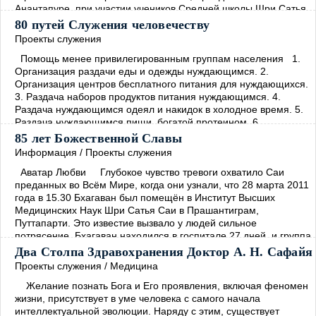
Анантапуре, при участии учеников Средней школы Шри Сатья
Саи в Прашанти Нилаяме, наряду с персоналом этих учебных
80 путей Служения человечеству
заведений, приняли участие в Грама Севе
→
Проекты служения
Помощь менее привилегированным группам населения 1.
Организация раздачи еды и одежды нуждающимся. 2.
Организация центров бесплатного питания для нуждающихся.
3. Раздача наборов продуктов питания нуждающимся. 4.
Раздача нуждающимся одеял и накидок в холодное время. 5.
Раздача нуждающимся пищи, богатой протеином. 6.
Установление опеки над малообеспеченными семьями и
85 лет Божественной Славы
организация систематической помощи. 7. Организация
Информация
/
Проекты служения
программ помощи деревням с
→
Аватар Любви Глубокое чувство тревоги охватило Саи
преданных во Всём Мире, когда они узнали, что 28 марта 2011
года в 15.30 Бхагаван был помещён в Институт Высших
Медицинских Наук Шри Сатья Саи в Прашантиграм,
Путтапарти. Это известие вызвало у людей сильное
потрясение. Бхагаван находился в госпитале 27 дней, и группа
медицинских экспертов обеспечивала его лучшим лечением,
Два Столпа Здравохранения Доктор А. Н. Сафайя
какое только возможно. Но Бхагаван принял решение закончить
Проекты служения
/
Медицина
→
Желание познать Бога и Его проявления, включая феномен
жизни, присутствует в уме человека с самого начала
интеллектуальной эволюции. Наряду с этим, существует